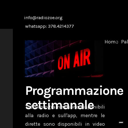
info@radiozoe.org
whatsapp: 378.4214377
Home
Pa
Programmazione
settimanale
Tutti i programmi sono disponibili
alla radio e sull'app, mentre le
dirette sono disponibili in video